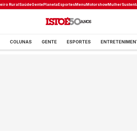
eiro Rural
Saúde
Gente
Planeta
Esportes
Menu
Motorshow
Mulher
Sustent
COLUNAS
GENTE
ESPORTES
ENTRETENIMEN