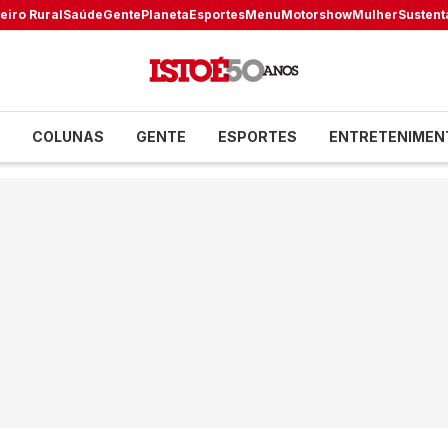
eiro Rural
Saúde
Gente
Planeta
Esportes
Menu
Motorshow
Mulher
Sustent
COLUNAS
GENTE
ESPORTES
ENTRETENIMEN