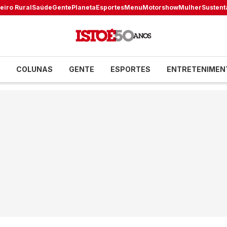
eiro Rural
Saúde
Gente
Planeta
Esportes
Menu
Motorshow
Mulher
Sustent
COLUNAS
GENTE
ESPORTES
ENTRETENIMEN