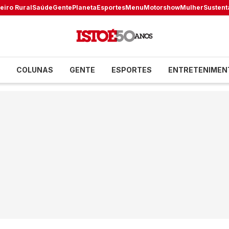
eiro Rural
Saúde
Gente
Planeta
Esportes
Menu
Motorshow
Mulher
Sustent
COLUNAS
GENTE
ESPORTES
ENTRETENIMEN