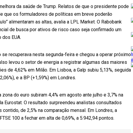
 melhora da saúde de Trump. Relatos de que o presidente pode
 de que os formuladores de políticas em breve poderão
o” alimentaram as altas, avalia a LPL Market. O Rabobank
cial de busca por ativos de risco caso seja confirmado um
o dos EUA.
 se recuperava nesta segunda-feira e chegou a operar próximo
lso levou o setor de energia a registrar algumas das maiores
ões de 4,62% em Milão. Em Lisboa, a Galp subiu 5,13%, seguida
+2,06%), e a BP (+1,59%) em Londres.
a zona do euro subiram 4,4% em agosto ante julho e 3,7% na
 Eurostat. O resultado surpreendeu analistas consultados
is contido, de 2,5% na comparação mensal. Em Londres, a
 FTSE 100 a fechar em alta de 0,69%, a 5.942,94 pontos.