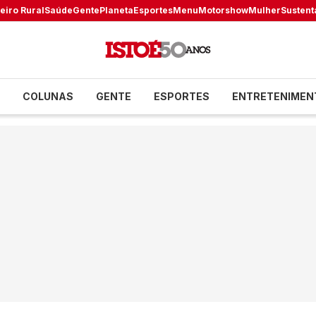
eiro Rural
Saúde
Gente
Planeta
Esportes
Menu
Motorshow
Mulher
Sustent
COLUNAS
GENTE
ESPORTES
ENTRETENIMEN