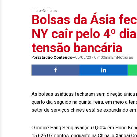
Início
>
Notícias
Bolsas da Ásia fe
NY cair pelo 4º di
tensão bancária
Por
Estadão Conteúdo
05/05/23 - 07h00min
Em
Notícias
As bolsas asiáticas fecharam sem direção única n
quarto dia seguido na quinta-feira, em meio a t
setor de serviços chinês está se expandindo em 
O índice Hang Seng avançou 0,50% em Hong Kong,
15.626,07 pontos, enquanto na China, o Xangai C