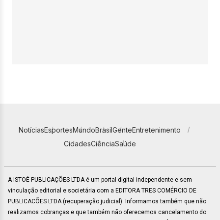
Notícias
Esportes
Mundo
Brasil
Gente
Entretenimento
Cidades
Ciência
Saúde
A ISTOÉ PUBLICAÇÕES LTDA é um portal digital independente e sem
vinculação editorial e societária com a EDITORA TRES COMÉRCIO DE
PUBLICACÕES LTDA (recuperação judicial). Informamos também que não
realizamos cobranças e que também não oferecemos cancelamento do