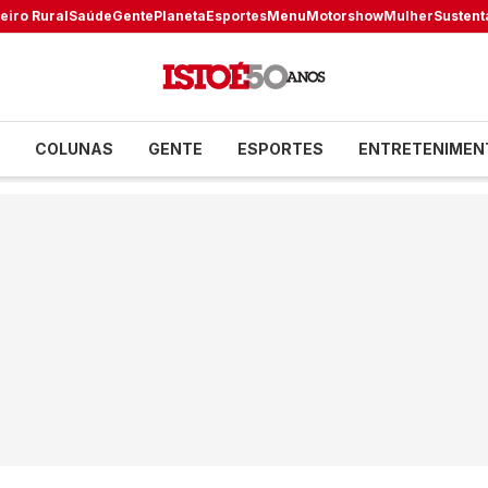
eiro Rural
Saúde
Gente
Planeta
Esportes
Menu
Motorshow
Mulher
Sustent
COLUNAS
GENTE
ESPORTES
ENTRETENIMEN