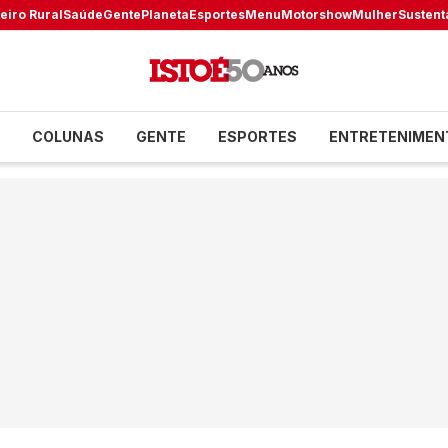
eiro Rural
Saúde
Gente
Planeta
Esportes
Menu
Motorshow
Mulher
Sustent
COLUNAS
GENTE
ESPORTES
ENTRETENIMEN