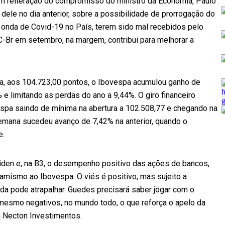
em reiteração do compromisso do ministro da Economia, Paulo
ele no dia anterior, sobre a possibilidade de prorrogação do
 onda de Covid-19 no País, terem sido mal recebidos pelo
Br em setembro, na margem, contribui para melhorar a
ra, aos 104.723,00 pontos, o Ibovespa acumulou ganho de
 limitando as perdas do ano a 9,44%. O giro financeiro
espa saindo de mínima na abertura a 102.508,77 e chegando na
mana sucedeu avanço de 7,42% na anterior, quando o
e.
iden e, na B3, o desempenho positivo das ações de bancos,
mismo ao Ibovespa. O viés é positivo, mas sujeito a
da pode atrapalhar. Guedes precisará saber jogar com o
 mesmo negativos, no mundo todo, o que reforça o apelo da
a Necton Investimentos.