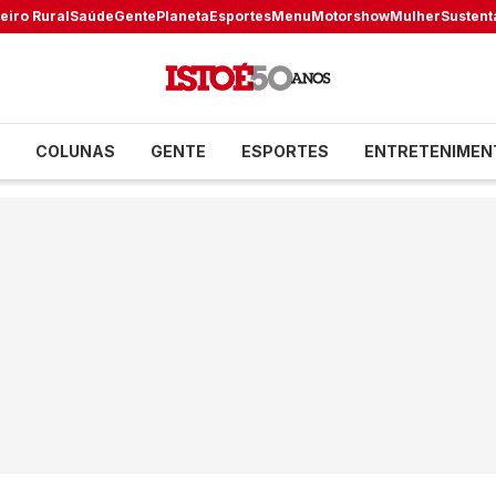
eiro Rural
Saúde
Gente
Planeta
Esportes
Menu
Motorshow
Mulher
Sustent
COLUNAS
GENTE
ESPORTES
ENTRETENIMEN