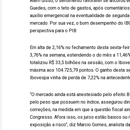
Além disso, o sentimento favorável se ancorou 
Guedes, com o teto de gastos, após comentários d
auxílio emergencial na eventualidade de segunda
mercado. Por sua vez, o bom desempenho do IBC-
perspectiva para o PIB.
Em alta de 2,16% no fechamento desta sexta-fei
3,76% na semana, estendendo o do mês a 11,46% e
totalizou R$ 33,5 bilhões na sessão, com o Ibov
máxima aos 104.725,79 pontos. O ganho desta se
Ibovespa vinha de perda de 7,22% na antecedent
“O mercado ainda está anestesiado pelo efeito B
pelo peso que possuem no índice, assegurou dina
correções, na medida em que a questão fiscal ain
Congresso. Afora isso, os juros estão baixos ou
exposição a risco”, diz Marcio Gomes, analista d