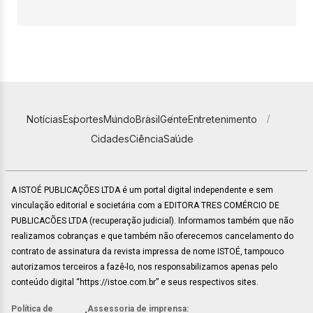
Notícias
Esportes
Mundo
Brasil
Gente
Entretenimento
Cidades
Ciência
Saúde
A ISTOÉ PUBLICAÇÕES LTDA é um portal digital independente e sem
vinculação editorial e societária com a EDITORA TRES COMÉRCIO DE
PUBLICACÕES LTDA (recuperação judicial). Informamos também que não
realizamos cobranças e que também não oferecemos cancelamento do
contrato de assinatura da revista impressa de nome ISTOÉ, tampouco
autorizamos terceiros a fazê-lo, nos responsabilizamos apenas pelo
conteúdo digital “https://istoe.com.br” e seus respectivos sites.
Política de
Assessoria de imprensa: