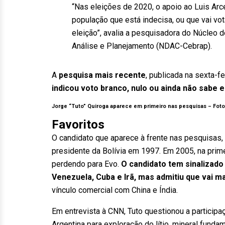
“Nas eleições de 2020, o apoio ao Luis Arc
população que está indecisa, ou que vai vota
eleição”, avalia a pesquisadora do Núcleo 
Análise e Planejamento (NDAC-Cebrap).
A
pesquisa mais recente
, publicada na sexta-fe
indicou voto branco, nulo ou ainda não sabe
Jorge “Tuto” Quiroga aparece em primeiro nas pesquisas –
Foto
Favoritos
O candidato que aparece à frente nas pesquisas, 
presidente da Bolívia em 1997. Em 2005, na prim
perdendo para Evo.
O candidato tem sinalizado
Venezuela, Cuba e Irã, mas admitiu que vai m
vínculo comercial com China e Índia.
Em entrevista à CNN, Tuto questionou a particip
Argentina para exploração do lítio, mineral funda