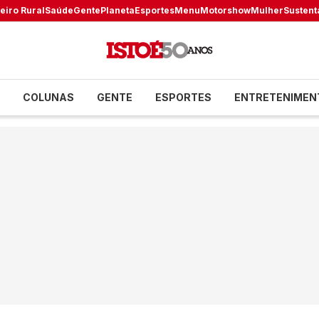
eiro Rural
Saúde
Gente
Planeta
Esportes
Menu
Motorshow
Mulher
Sustent
COLUNAS
GENTE
ESPORTES
ENTRETENIMEN