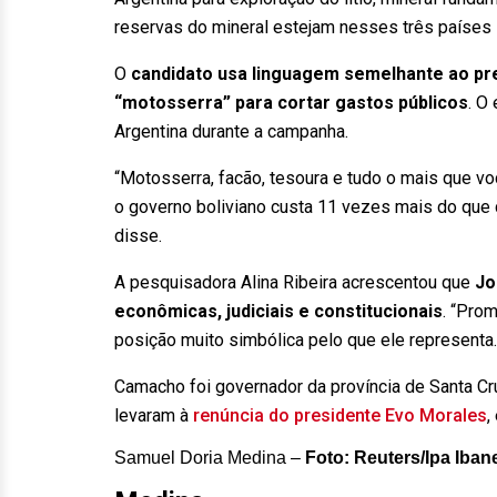
reservas do mineral estejam nesses três países 
O
candidato usa linguagem semelhante ao pres
“motosserra” para cortar gastos públicos
. O
Argentina durante a campanha.
“Motosserra, facão, tesoura e tudo o mais que vo
o governo boliviano custa 11 vezes mais do que 
disse.
A pesquisadora Alina Ribeira acrescentou que
Jo
econômicas, judiciais e constitucionais
. “Pro
posição muito simbólica pelo que ele representa.
Camacho foi governador da província de Santa Cru
levaram à
renúncia do presidente Evo Morales
,
Samuel Doria Medina –
Foto: Reuters/Ipa Iban