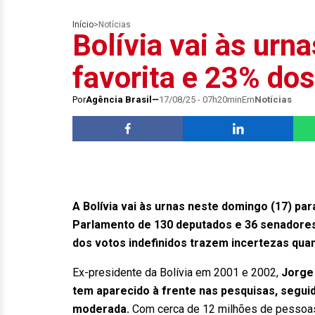
Início
>
Notícias
Bolívia vai às urn
favorita e 23% dos
Por
Agência Brasil
17/08/25 - 07h20min
Em
Notícias
A Bolívia vai às urnas neste domingo (17) pa
Parlamento de 130 deputados e 36 senadores.
dos votos indefinidos trazem incertezas quant
Ex-presidente da Bolívia em 2001 e 2002,
Jorge 
tem aparecido à frente nas pesquisas, segui
moderada.
Com cerca de 12 milhões de pessoas, 