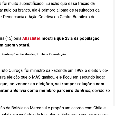
e foi muito subnotificado. Eu acho que essa fração da
r nulo ou branco, ela é primordial para os resultados da
de Democracia e Ação Coletiva do Centro Brasileiro de
ira (15) pela
AtlasIntel
,
mostra que 23% da população
 em quem votará
.
: Reuters/Claudia Morales/Proibida Reprodução
Tuto Quiroga, foi ministro da Fazenda em 1992 e eleito vice-
eira eleição que o MAS ganhou, ele ficou em segundo lugar,
 que, se vencer as eleições, vai romper relações com
anter a Bolívia como membro parceiro do Brics
, devido ao
ação da Bolívia no Mercosul e propôs um acordo com Chile e
mental para indústria da tecnologia. Estima-se que as maiores