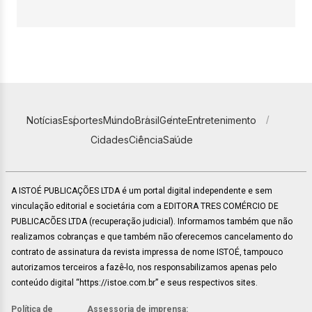
Notícias
Esportes
Mundo
Brasil
Gente
Entretenimento
Cidades
Ciência
Saúde
A ISTOÉ PUBLICAÇÕES LTDA é um portal digital independente e sem
vinculação editorial e societária com a EDITORA TRES COMÉRCIO DE
PUBLICACÕES LTDA (recuperação judicial). Informamos também que não
realizamos cobranças e que também não oferecemos cancelamento do
contrato de assinatura da revista impressa de nome ISTOÉ, tampouco
autorizamos terceiros a fazê-lo, nos responsabilizamos apenas pelo
conteúdo digital “https://istoe.com.br” e seus respectivos sites.
Política de
Assessoria de imprensa: