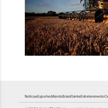
Notícias
Esportes
Mundo
Brasil
Gente
Entretenimento
C