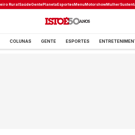
eiro Rural
Saúde
Gente
Planeta
Esportes
Menu
Motorshow
Mulher
Sustent
COLUNAS
GENTE
ESPORTES
ENTRETENIMEN