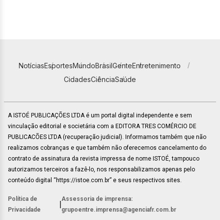
Notícias
Esportes
Mundo
Brasil
Gente
Entretenimento
Cidades
Ciência
Saúde
A ISTOÉ PUBLICAÇÕES LTDA é um portal digital independente e sem
vinculação editorial e societária com a EDITORA TRES COMÉRCIO DE
PUBLICACÕES LTDA (recuperação judicial). Informamos também que não
realizamos cobranças e que também não oferecemos cancelamento do
contrato de assinatura da revista impressa de nome ISTOÉ, tampouco
autorizamos terceiros a fazê-lo, nos responsabilizamos apenas pelo
conteúdo digital “https://istoe.com.br” e seus respectivos sites.
Política de
Assessoria de imprensa:
|
Privacidade
grupoentre.imprensa@agenciafr.com.br