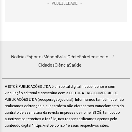
Notícias
Esportes
Mundo
Brasil
Gente
Entretenimento
Cidades
Ciência
Saúde
A ISTOÉ PUBLICAÇÕES LTDA é um portal digital independente e sem
vinculação editorial e societária com a EDITORA TRES COMÉRCIO DE
PUBLICACÕES LTDA (recuperação judicial). Informamos também que não
realizamos cobranças e que também não oferecemos cancelamento do
contrato de assinatura da revista impressa de nome ISTOÉ, tampouco
autorizamos terceiros a fazê-lo, nos responsabilizamos apenas pelo
conteúdo digital “https://istoe.com.br” e seus respectivos sites.