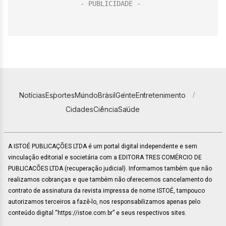
Notícias
Esportes
Mundo
Brasil
Gente
Entretenimento
Cidades
Ciência
Saúde
A ISTOÉ PUBLICAÇÕES LTDA é um portal digital independente e sem
vinculação editorial e societária com a EDITORA TRES COMÉRCIO DE
PUBLICACÕES LTDA (recuperação judicial). Informamos também que não
realizamos cobranças e que também não oferecemos cancelamento do
contrato de assinatura da revista impressa de nome ISTOÉ, tampouco
autorizamos terceiros a fazê-lo, nos responsabilizamos apenas pelo
conteúdo digital “https://istoe.com.br” e seus respectivos sites.