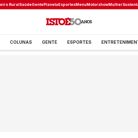
eiro Rural
Saúde
Gente
Planeta
Esportes
Menu
Motorshow
Mulher
Sustent
COLUNAS
GENTE
ESPORTES
ENTRETENIMEN