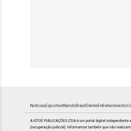
Notícias
Esportes
Mundo
Brasil
Gente
Entretenimento
C
A ISTOÉ PUBLICAÇÕES LTDA é um portal digital independente
(recuperação judicial). Informamos também que não realiza