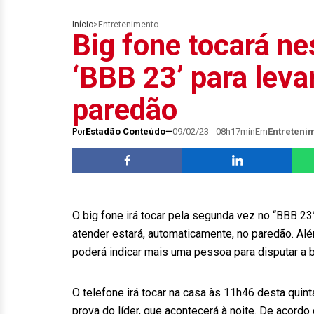
Início
>
Entretenimento
Big fone tocará ne
‘BBB 23’ para leva
paredão
Por
Estadão Conteúdo
09/02/23 - 08h17min
Em
Entreteni
O big fone irá tocar pela segunda vez no “BBB 23”
atender estará, automaticamente, no paredão. Alé
poderá indicar mais uma pessoa para disputar a b
O telefone irá tocar na casa às 11h46 desta quint
prova do líder, que acontecerá à noite. De acor