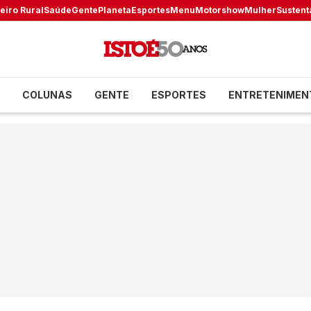
eiro Rural
Saúde
Gente
Planeta
Esportes
Menu
Motorshow
Mulher
Sustent
COLUNAS
GENTE
ESPORTES
ENTRETENIMEN