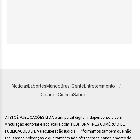
Notícias
Esportes
Mundo
Brasil
Gente
Entretenimento
Cidades
Ciência
Saúde
A ISTOÉ PUBLICAÇÕES LTDA é um portal digital independente e sem
vinculação editorial e societária com a EDITORA TRES COMÉRCIO DE
PUBLICACÕES LTDA (recuperação judicial). Informamos também que não
realizamos cobranças e que também não oferecemos cancelamento do