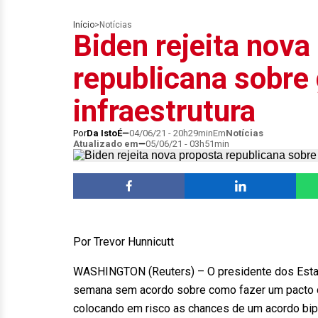
Início
>
Notícias
Biden rejeita nova
republicana sobre
infraestrutura
Por
Da IstoÉ
04/06/21 - 20h29min
Em
Notícias
Atualizado em
05/06/21 - 03h51min
Por Trevor Hunnicutt
WASHINGTON (Reuters) – O presidente dos Estado
semana sem acordo sobre como fazer um pacto d
colocando em risco as chances de um acordo bipa