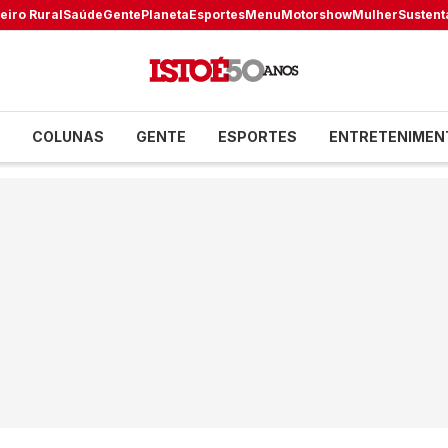
eiro Rural
Saúde
Gente
Planeta
Esportes
Menu
Motorshow
Mulher
Sustent
COLUNAS
GENTE
ESPORTES
ENTRETENIMEN