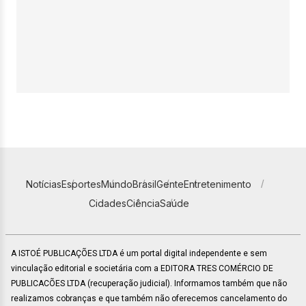
Notícias
Esportes
Mundo
Brasil
Gente
Entretenimento
Cidades
Ciência
Saúde
A ISTOÉ PUBLICAÇÕES LTDA é um portal digital independente e sem
vinculação editorial e societária com a EDITORA TRES COMÉRCIO DE
PUBLICACÕES LTDA (recuperação judicial). Informamos também que não
realizamos cobranças e que também não oferecemos cancelamento do