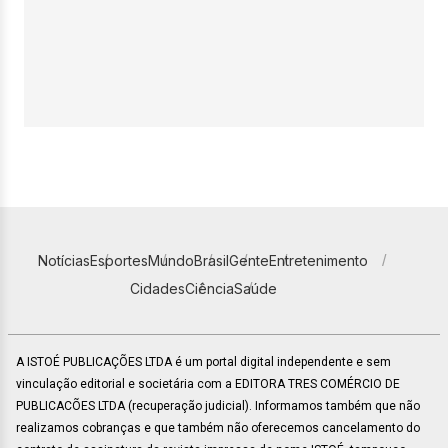
Notícias
Esportes
Mundo
Brasil
Gente
Entretenimento
Cidades
Ciência
Saúde
A ISTOÉ PUBLICAÇÕES LTDA é um portal digital independente e sem
vinculação editorial e societária com a EDITORA TRES COMÉRCIO DE
PUBLICACÕES LTDA (recuperação judicial). Informamos também que não
realizamos cobranças e que também não oferecemos cancelamento do