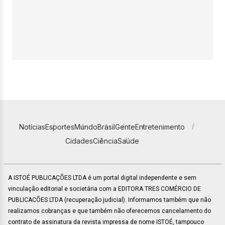
Notícias
Esportes
Mundo
Brasil
Gente
Entretenimento
Cidades
Ciência
Saúde
A ISTOÉ PUBLICAÇÕES LTDA é um portal digital independente e sem
vinculação editorial e societária com a EDITORA TRES COMÉRCIO DE
PUBLICACÕES LTDA (recuperação judicial). Informamos também que não
realizamos cobranças e que também não oferecemos cancelamento do
contrato de assinatura da revista impressa de nome ISTOÉ, tampouco