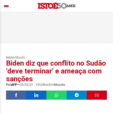
Início
>
Mundo
Biden diz que conflito no Sudão
‘deve terminar’ e ameaça com
sanções
Por
AFP
04/05/23 - 13h28min
Em
Mundo