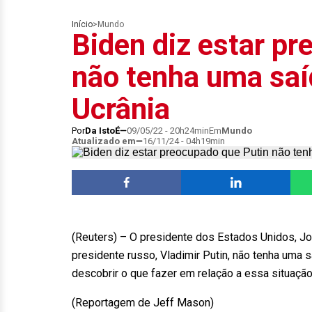
Início
>
Mundo
Biden diz estar p
não tenha uma saí
Ucrânia
Por
Da IstoÉ
09/05/22 - 20h24min
Em
Mundo
Atualizado em
16/11/24 - 04h19min
(Reuters) – O presidente dos Estados Unidos, Jo
presidente russo, Vladimir Putin, não tenha uma s
descobrir o que fazer em relação a essa situação
(Reportagem de Jeff Mason)