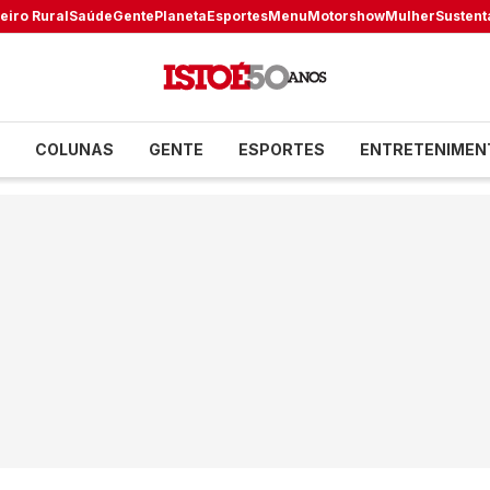
eiro Rural
Saúde
Gente
Planeta
Esportes
Menu
Motorshow
Mulher
Sustent
COLUNAS
GENTE
ESPORTES
ENTRETENIMEN