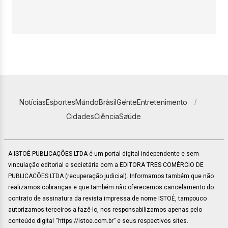
Notícias
Esportes
Mundo
Brasil
Gente
Entretenimento
Cidades
Ciência
Saúde
A ISTOÉ PUBLICAÇÕES LTDA é um portal digital independente e sem
vinculação editorial e societária com a EDITORA TRES COMÉRCIO DE
PUBLICACÕES LTDA (recuperação judicial). Informamos também que não
realizamos cobranças e que também não oferecemos cancelamento do
contrato de assinatura da revista impressa de nome ISTOÉ, tampouco
autorizamos terceiros a fazê-lo, nos responsabilizamos apenas pelo
conteúdo digital “https://istoe.com.br” e seus respectivos sites.