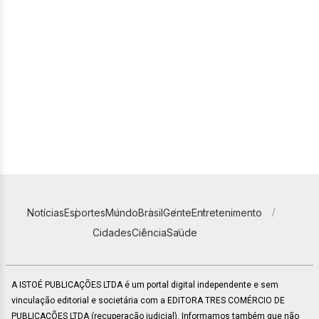
Notícias
Esportes
Mundo
Brasil
Gente
Entretenimento
Cidades
Ciência
Saúde
A ISTOÉ PUBLICAÇÕES LTDA é um portal digital independente e sem
vinculação editorial e societária com a EDITORA TRES COMÉRCIO DE
PUBLICACÕES LTDA (recuperação judicial). Informamos também que não