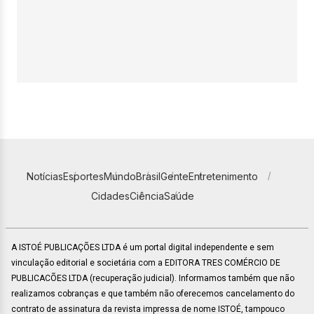
Notícias
Esportes
Mundo
Brasil
Gente
Entretenimento
Cidades
Ciência
Saúde
A ISTOÉ PUBLICAÇÕES LTDA é um portal digital independente e sem
vinculação editorial e societária com a EDITORA TRES COMÉRCIO DE
PUBLICACÕES LTDA (recuperação judicial). Informamos também que não
realizamos cobranças e que também não oferecemos cancelamento do
contrato de assinatura da revista impressa de nome ISTOÉ, tampouco