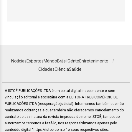
Notícias
Esportes
Mundo
Brasil
Gente
Entretenimento
Cidades
Ciência
Saúde
A ISTOÉ PUBLICAÇÕES LTDA é um portal digital independente e sem
vinculação editorial e societária com a EDITORA TRES COMÉRCIO DE
PUBLICACÕES LTDA (recuperação judicial). Informamos também que não
realizamos cobranças e que também não oferecemos cancelamento do
contrato de assinatura da revista impressa de nome ISTOÉ, tampouco
autorizamos terceiros a fazê-lo, nos responsabilizamos apenas pelo
conteúdo digital “https://istoe.com.br” e seus respectivos sites.