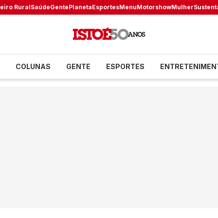
eiro Rural
Saúde
Gente
Planeta
Esportes
Menu
Motorshow
Mulher
Sustent
COLUNAS
GENTE
ESPORTES
ENTRETENIMEN