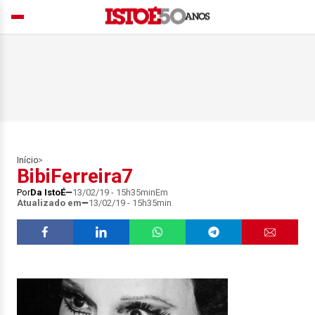
Início
>
BibiFerreira7
Por
Da IstoÉ
13/02/19 - 15h35min
Em
Atualizado em
13/02/19 - 15h35min