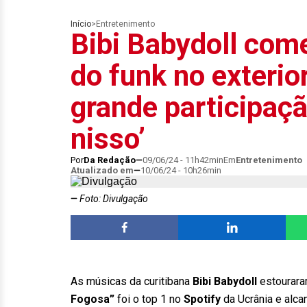
Início
>
Entretenimento
Bibi Babydoll com
do funk no exterio
grande participaç
nisso’
Por
Da Redação
09/06/24 - 11h42min
Em
Entretenimento
Atualizado em
10/06/24 - 10h26min
Foto: Divulgação
As músicas da curitibana
Bibi Babydoll
estourara
Fogosa”
foi o top 1 no
Spotify
da Ucrânia e alca