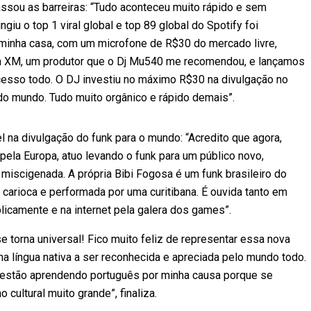
passou as barreiras: “Tudo aconteceu muito rápido e sem
iu o top 1 viral global e top 89 global do Spotify foi
 minha casa, com um microfone de R$30 do mercado livre,
in XM, um produtor que o Dj Mu540 me recomendou, e lançamos
cesso todo. O DJ investiu no máximo R$30 na divulgação no
do mundo. Tudo muito orgânico e rápido demais”.
 na divulgação do funk para o mundo: “Acredito que agora,
pela Europa, atuo levando o funk para um público novo,
 miscigenada. A própria Bibi Fogosa é um funk brasileiro do
carioca e performada por uma curitibana. É ouvida tanto em
blicamente e na internet pela galera dos games”.
se torna universal! Fico muito feliz de representar essa nova
ha língua nativa a ser reconhecida e apreciada pelo mundo todo.
 estão aprendendo português por minha causa porque se
cultural muito grande”, finaliza.