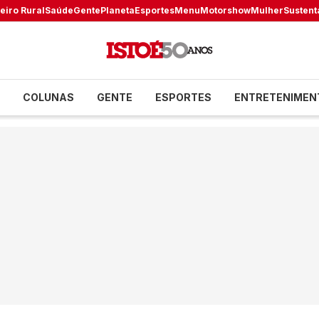
eiro Rural
Saúde
Gente
Planeta
Esportes
Menu
Motorshow
Mulher
Sustent
COLUNAS
GENTE
ESPORTES
ENTRETENIMEN