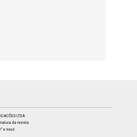
BLICACÕES LTDA
atura da revista
r” e seus