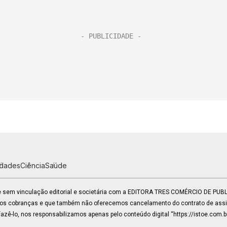
idades
Ciência
Saúde
 e sem vinculação editorial e societária com a EDITORA TRES COMÉRCIO DE PU
mos cobranças e que também não oferecemos cancelamento do contrato de assin
zê-lo, nos responsabilizamos apenas pelo conteúdo digital “https://istoe.com.b