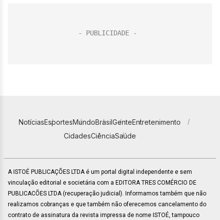
Notícias
Esportes
Mundo
Brasil
Gente
Entretenimento
Cidades
Ciência
Saúde
A ISTOÉ PUBLICAÇÕES LTDA é um portal digital independente e sem
vinculação editorial e societária com a EDITORA TRES COMÉRCIO DE
PUBLICACÕES LTDA (recuperação judicial). Informamos também que não
realizamos cobranças e que também não oferecemos cancelamento do
contrato de assinatura da revista impressa de nome ISTOÉ, tampouco