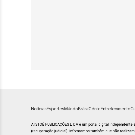
Notícias
Esportes
Mundo
Brasil
Gente
Entretenimento
C
A ISTOÉ PUBLICAÇÕES LTDA é um portal digital independente
(recuperação judicial). Informamos também que não realiza