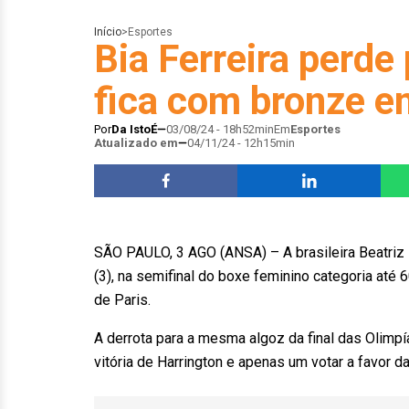
Início
>
Esportes
Bia Ferreira perde 
fica com bronze e
Por
Da IstoÉ
03/08/24 - 18h52min
Em
Esportes
Atualizado em
04/11/24 - 12h15min
SÃO PAULO, 3 AGO (ANSA) – A brasileira Beatriz F
(3), na semifinal do boxe feminino categoria at
de Paris.
A derrota para a mesma algoz da final das Olimp
vitória de Harrington e apenas um votar a favor 