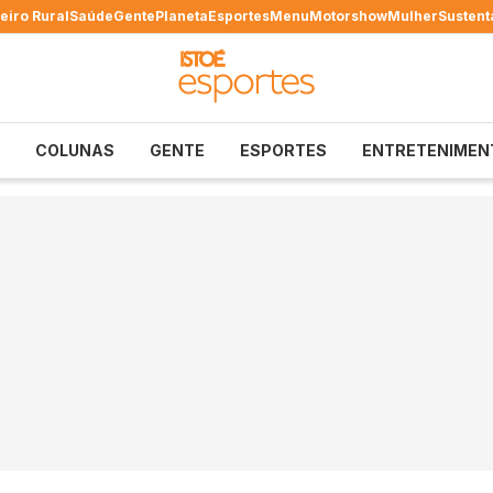
eiro Rural
Saúde
Gente
Planeta
Esportes
Menu
Motorshow
Mulher
Sustent
COLUNAS
GENTE
ESPORTES
ENTRETENIMEN