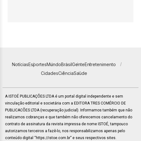
Notícias
Esportes
Mundo
Brasil
Gente
Entretenimento
Cidades
Ciência
Saúde
A ISTOÉ PUBLICAÇÕES LTDA é um portal digital independente e sem
vinculação editorial e societária com a EDITORA TRES COMÉRCIO DE
PUBLICACÕES LTDA (recuperação judicial). Informamos também que não
realizamos cobranças e que também não oferecemos cancelamento do
contrato de assinatura da revista impressa de nome ISTOÉ, tampouco
autorizamos terceiros a fazê-lo, nos responsabilizamos apenas pelo
conteúdo digital “https://istoe.com.br” e seus respectivos sites.