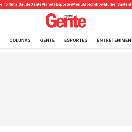
eiro Rural
Saúde
Gente
Planeta
Esportes
Menu
Motorshow
Mulher
Sustent
COLUNAS
GENTE
ESPORTES
ENTRETENIMEN