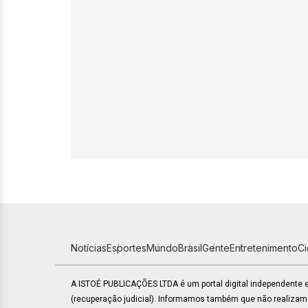
Notícias
Esportes
Mundo
Brasil
Gente
Entretenimento
C
A ISTOÉ PUBLICAÇÕES LTDA é um portal digital independente
(recuperação judicial). Informamos também que não realiza