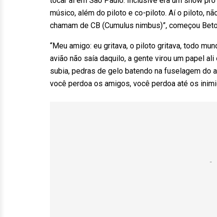
tocar aí em São Paulo. Inclusive era um show pro
músico, além do piloto e co-piloto. Aí o piloto, 
chamam de CB (Cumulus nimbus)”, começou Beto
“Meu amigo: eu gritava, o piloto gritava, todo mu
avião não saía daquilo, a gente virou um papel ali
subia, pedras de gelo batendo na fuselagem do a
você perdoa os amigos, você perdoa até os inim