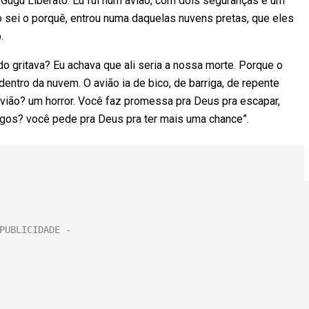
 Gugu Liberato. Eu fui num avião, com dois seguranças e um
não sei o porquê, entrou numa daquelas nuvens pretas, que eles
.
ndo gritava? Eu achava que ali seria a nossa morte. Porque o
 dentro da nuvem. O avião ia de bico, de barriga, de repente
vião? um horror. Você faz promessa pra Deus pra escapar,
igos? você pede pra Deus pra ter mais uma chance”.