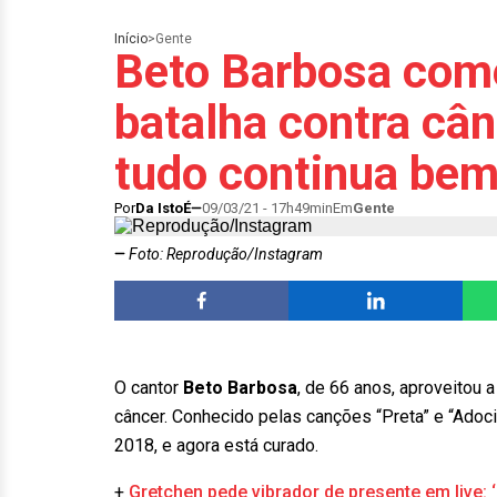
Início
>
Gente
Beto Barbosa com
batalha contra cân
tudo continua bem
Por
Da IstoÉ
09/03/21 - 17h49min
Em
Gente
Foto: Reprodução/Instagram
O cantor
Beto Barbosa
, de 66 anos, aproveitou a
câncer. Conhecido pelas canções “Preta” e “Adoci
2018, e agora está curado.
+
Gretchen pede vibrador de presente em live: ‘C