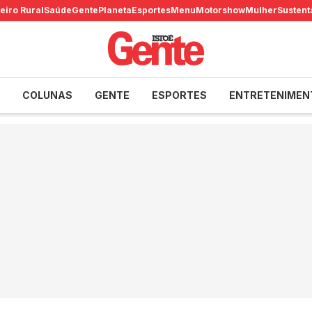
eiro Rural
Saúde
Gente
Planeta
Esportes
Menu
Motorshow
Mulher
Sustent
COLUNAS
GENTE
ESPORTES
ENTRETENIMEN