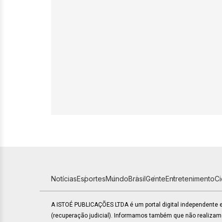
Notícias
Esportes
Mundo
Brasil
Gente
Entretenimento
C
A ISTOÉ PUBLICAÇÕES LTDA é um portal digital independente
(recuperação judicial). Informamos também que não realiza