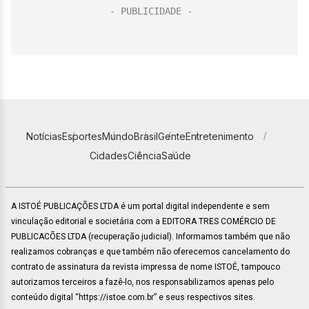
Notícias
Esportes
Mundo
Brasil
Gente
Entretenimento
Cidades
Ciência
Saúde
A ISTOÉ PUBLICAÇÕES LTDA é um portal digital independente e sem
vinculação editorial e societária com a EDITORA TRES COMÉRCIO DE
PUBLICACÕES LTDA (recuperação judicial). Informamos também que não
realizamos cobranças e que também não oferecemos cancelamento do
contrato de assinatura da revista impressa de nome ISTOÉ, tampouco
autorizamos terceiros a fazê-lo, nos responsabilizamos apenas pelo
conteúdo digital “https://istoe.com.br” e seus respectivos sites.