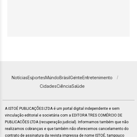
Notícias
Esportes
Mundo
Brasil
Gente
Entretenimento
Cidades
Ciência
Saúde
A ISTOÉ PUBLICAÇÕES LTDA é um portal digital independente e sem
vinculação editorial e societária com a EDITORA TRES COMÉRCIO DE
PUBLICACÕES LTDA (recuperação judicial). Informamos também que não
realizamos cobranças e que também não oferecemos cancelamento do
contrato de assinatura da revista impressa de nome ISTOÉ, tampouco