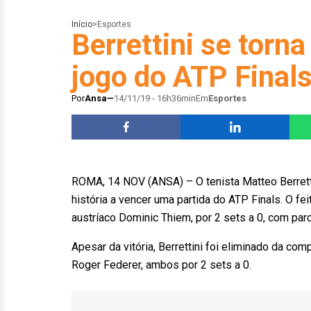
Início
>
Esportes
Berrettini se torna
jogo do ATP Final
Por
Ansa
14/11/19 - 16h36min
Em
Esportes
ROMA, 14 NOV (ANSA) – O tenista Matteo Berrettini
história a vencer uma partida do ATP Finals. O fe
austríaco Dominic Thiem, por 2 sets a 0, com par
Apesar da vitória, Berrettini foi eliminado da co
Roger Federer, ambos por 2 sets a 0.