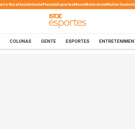
eiro Rural
Saúde
Gente
Planeta
Esportes
Menu
Motorshow
Mulher
Sustent
COLUNAS
GENTE
ESPORTES
ENTRETENIMEN