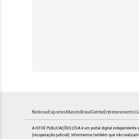
Notícias
Esportes
Mundo
Brasil
Gente
Entretenimento
C
A ISTOÉ PUBLICAÇÕES LTDA é um portal digital independente
(recuperação judicial). Informamos também que não realiza