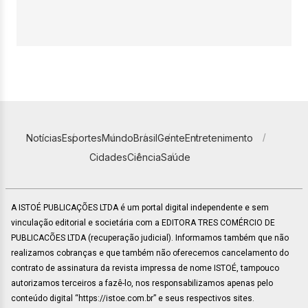
Notícias
Esportes
Mundo
Brasil
Gente
Entretenimento
Cidades
Ciência
Saúde
A ISTOÉ PUBLICAÇÕES LTDA é um portal digital independente e sem
vinculação editorial e societária com a EDITORA TRES COMÉRCIO DE
PUBLICACÕES LTDA (recuperação judicial). Informamos também que não
realizamos cobranças e que também não oferecemos cancelamento do
contrato de assinatura da revista impressa de nome ISTOÉ, tampouco
autorizamos terceiros a fazê-lo, nos responsabilizamos apenas pelo
conteúdo digital “https://istoe.com.br” e seus respectivos sites.