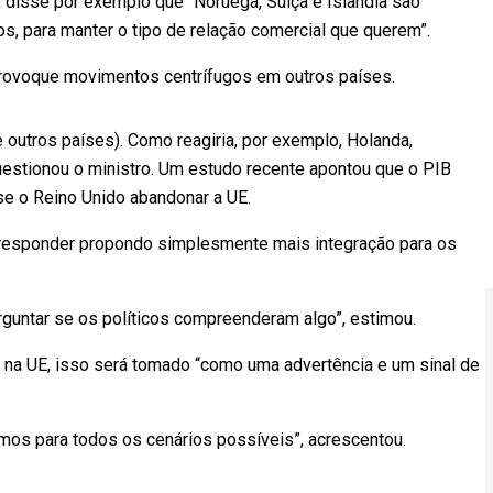
, disse por exemplo que “Noruega, Suíça e Islândia são
s, para manter o tipo de relação comercial que querem”.
provoque movimentos centrífugos em outros países.
e outros países). Como reagiria, por exemplo, Holanda,
questionou o ministro. Um estudo recente apontou que o PIB
se o Reino Unido abandonar a UE.
rá responder propondo simplesmente mais integração para os
perguntar se os políticos compreenderam algo”, estimou.
 na UE, isso será tomado “como uma advertência e um sinal de
mos para todos os cenários possíveis”, acrescentou.