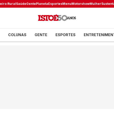
eiro Rural
Saúde
Gente
Planeta
Esportes
Menu
Motorshow
Mulher
Sustent
COLUNAS
GENTE
ESPORTES
ENTRETENIMEN