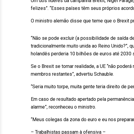
Um dos líderes da campanha Brexit, Nigel Farage
felizes”. “Esses países têm seus próprios acordo
O ministro alemão disse que teme que o Brexit 
“Não se pode excluir (a possibilidade de saída d
tradicionalmente muito unida ao Reino Unido?”, 
holandês perderia 10 bilhões de euros até 2030 
Se o Brexit se tornar realidade, a UE “não pode
membros restantes”, advertiu Schauble.
“Seria muito torpe, muita gente teria direito de 
Em caso de resultado apertado pela permanência
alarme”, reconheceu o ministro.
“Meus colegas da zona do euro e eu nos prepara
– Trabalhistas passam à ofensiva –