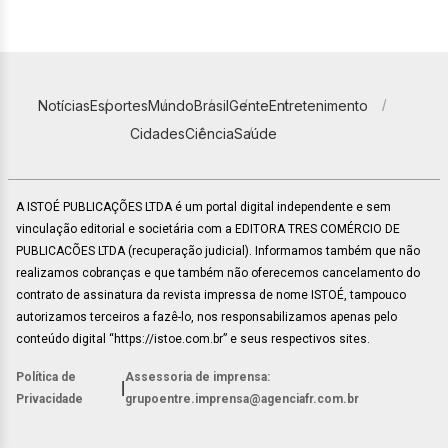
Notícias
Esportes
Mundo
Brasil
Gente
Entretenimento
Cidades
Ciência
Saúde
A ISTOÉ PUBLICAÇÕES LTDA é um portal digital independente e sem
vinculação editorial e societária com a EDITORA TRES COMÉRCIO DE
PUBLICACÕES LTDA (recuperação judicial). Informamos também que não
realizamos cobranças e que também não oferecemos cancelamento do
contrato de assinatura da revista impressa de nome ISTOÉ, tampouco
autorizamos terceiros a fazê-lo, nos responsabilizamos apenas pelo
conteúdo digital “https://istoe.com.br” e seus respectivos sites.
Política de
Assessoria de imprensa:
|
Privacidade
grupoentre.imprensa@agenciafr.com.br