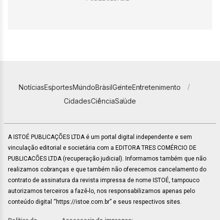
Notícias
Esportes
Mundo
Brasil
Gente
Entretenimento
Cidades
Ciência
Saúde
A ISTOÉ PUBLICAÇÕES LTDA é um portal digital independente e sem
vinculação editorial e societária com a EDITORA TRES COMÉRCIO DE
PUBLICACÕES LTDA (recuperação judicial). Informamos também que não
realizamos cobranças e que também não oferecemos cancelamento do
contrato de assinatura da revista impressa de nome ISTOÉ, tampouco
autorizamos terceiros a fazê-lo, nos responsabilizamos apenas pelo
conteúdo digital “https://istoe.com.br” e seus respectivos sites.