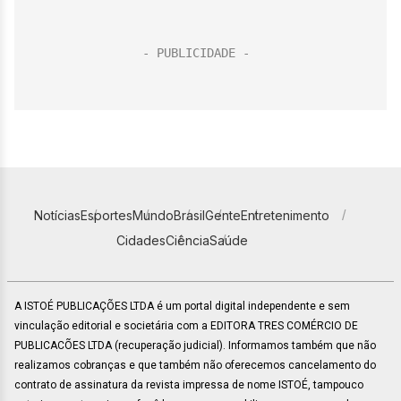
Notícias
Esportes
Mundo
Brasil
Gente
Entretenimento
Cidades
Ciência
Saúde
A ISTOÉ PUBLICAÇÕES LTDA é um portal digital independente e sem
vinculação editorial e societária com a EDITORA TRES COMÉRCIO DE
PUBLICACÕES LTDA (recuperação judicial). Informamos também que não
realizamos cobranças e que também não oferecemos cancelamento do
contrato de assinatura da revista impressa de nome ISTOÉ, tampouco