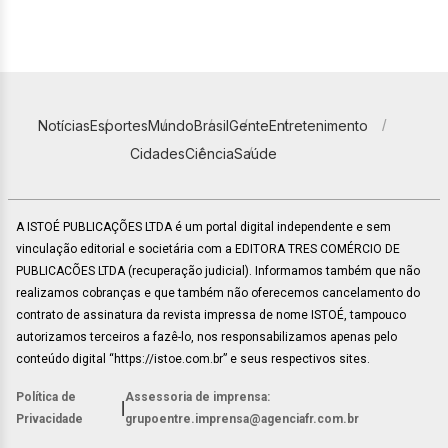
Notícias
Esportes
Mundo
Brasil
Gente
Entretenimento
Cidades
Ciência
Saúde
A ISTOÉ PUBLICAÇÕES LTDA é um portal digital independente e sem
vinculação editorial e societária com a EDITORA TRES COMÉRCIO DE
PUBLICACÕES LTDA (recuperação judicial). Informamos também que não
realizamos cobranças e que também não oferecemos cancelamento do
contrato de assinatura da revista impressa de nome ISTOÉ, tampouco
autorizamos terceiros a fazê-lo, nos responsabilizamos apenas pelo
conteúdo digital “https://istoe.com.br” e seus respectivos sites.
Política de
Assessoria de imprensa:
|
Privacidade
grupoentre.imprensa@agenciafr.com.br