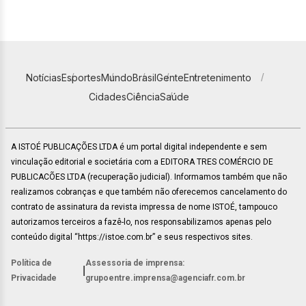
Notícias
Esportes
Mundo
Brasil
Gente
Entretenimento
Cidades
Ciência
Saúde
A ISTOÉ PUBLICAÇÕES LTDA é um portal digital independente e sem
vinculação editorial e societária com a EDITORA TRES COMÉRCIO DE
PUBLICACÕES LTDA (recuperação judicial). Informamos também que não
realizamos cobranças e que também não oferecemos cancelamento do
contrato de assinatura da revista impressa de nome ISTOÉ, tampouco
autorizamos terceiros a fazê-lo, nos responsabilizamos apenas pelo
conteúdo digital “https://istoe.com.br” e seus respectivos sites.
Política de
Assessoria de imprensa:
|
Privacidade
grupoentre.imprensa@agenciafr.com.br