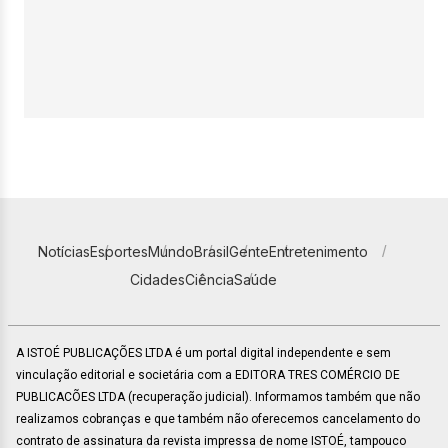
Notícias
Esportes
Mundo
Brasil
Gente
Entretenimento
Cidades
Ciência
Saúde
A ISTOÉ PUBLICAÇÕES LTDA é um portal digital independente e sem
vinculação editorial e societária com a EDITORA TRES COMÉRCIO DE
PUBLICACÕES LTDA (recuperação judicial). Informamos também que não
realizamos cobranças e que também não oferecemos cancelamento do
contrato de assinatura da revista impressa de nome ISTOÉ, tampouco