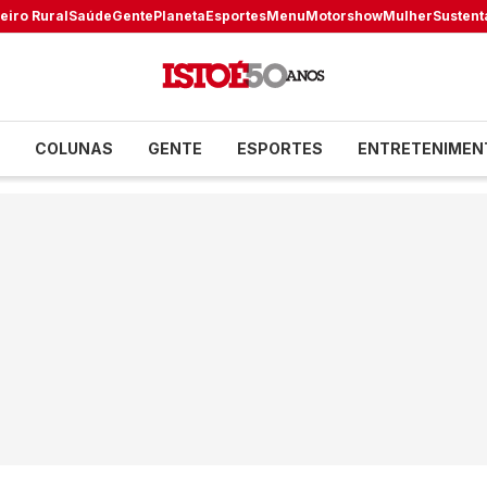
eiro Rural
Saúde
Gente
Planeta
Esportes
Menu
Motorshow
Mulher
Sustent
COLUNAS
GENTE
ESPORTES
ENTRETENIMEN