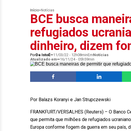
Início
>
Notícias
BCE busca maneira
refugiados ucrani
dinheiro, dizem fo
Por
Da IstoÉ
11/03/22 - 12h08min
Em
Notícias
Atualizado em
16/11/24 - 05h59min
Por Balazs Koranyi e Jan Strupczewski
FRANKFURT/VERSALHES (Reuters) – O Banco Centr
que permita que milhões de refugiados ucranian
Europa conforme fogem da guerra em seu país, d