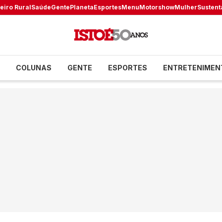
eiro Rural
Saúde
Gente
Planeta
Esportes
Menu
Motorshow
Mulher
Sustent
COLUNAS
GENTE
ESPORTES
ENTRETENIMEN